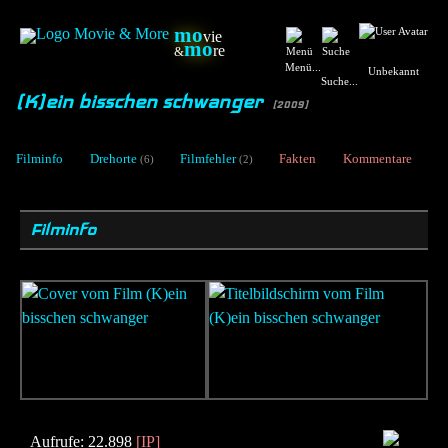
mo
vie
mo
re
&
Menü...
Unbekannt
Suche...
(K)ein bisschen schwanger
[2009]
Filminfo
Drehorte
Filmfehler
Fakten
Kommentare
(6)
(2)
Filminfo
Aufrufe: 22.898
[IP]