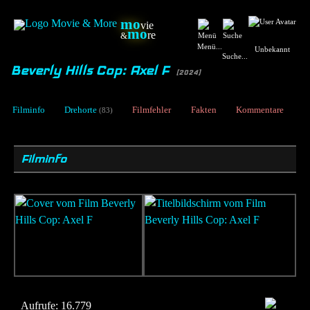
mo
vie
mo
re
&
Menü...
Unbekannt
Suche...
Beverly Hills Cop: Axel F
[2024]
Filminfo
Drehorte
Filmfehler
Fakten
Kommentare
(83)
Filminfo
Aufrufe:
16.779