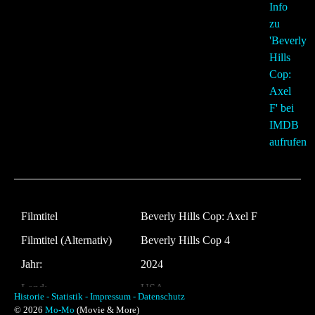
Filmtitel
Beverly Hills Cop: Axel F
Filmtitel (Alternativ)
Beverly Hills Cop 4
Jahr:
2024
Land:
USA
Historie -
Statistik -
Impressum -
Datenschutz
© 2026
Mo-Mo
(Movie & More)
Laufzeit:
117 Minuten