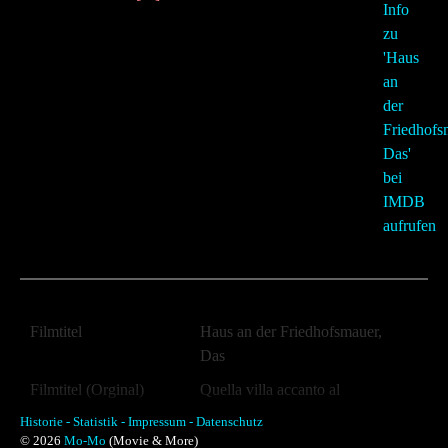
Filmtitel
Haus an der Friedhofsmauer,
Das
Filmtitel (Orginal)
Quella villa accanto al
cimitero
Historie -
Statistik -
Impressum -
Datenschutz
© 2026
Mo-Mo
(Movie & More)
Jahr:
1981