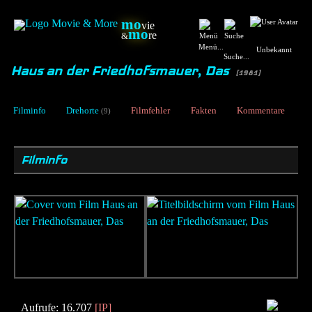
mo
vie
mo
re
&
Menü...
Unbekannt
Suche...
Haus an der Friedhofsmauer, Das
[1981]
Filminfo
Drehorte
Filmfehler
Fakten
Kommentare
(9)
Filminfo
Aufrufe: 16.707
[IP]