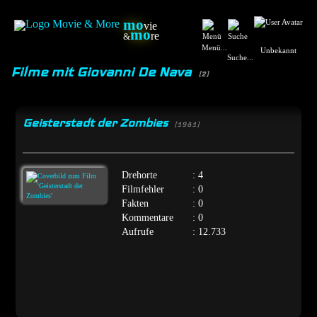
mo
vie
mo
re
&
Menü...
Unbekannt
Suche...
Filme mit Giovanni De Nava
(2)
Geisterstadt der Zombies
[1981]
Drehorte
: 4
Filmfehler
: 0
Fakten
: 0
Kommentare
: 0
Aufrufe
: 12.733