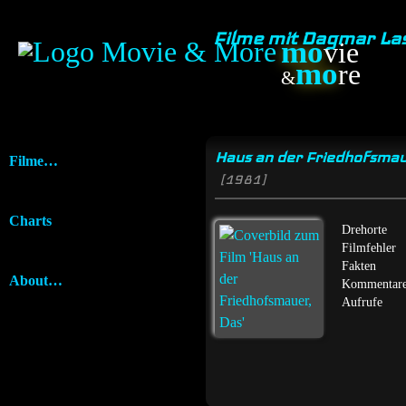
Filme mit Dagmar L
mo
vie
mo
re
&
Haus an der Friedhofsmau
Filme…
[1981]
Charts
Drehorte
Filmfehler
Fakten
About…
Kommentar
Aufrufe