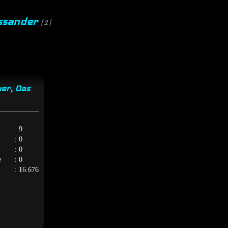
assander
(1)
er, Das
: 9
: 0
: 0
e
: 0
: 16.676