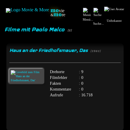
mo
vie
mo
re
&
Menü...
Unbekannt
Suche...
Filme mit Paolo Malco
(1)
Haus an der Friedhofsmauer, Das
[1981]
Drehorte
: 9
Filmfehler
: 0
Fakten
: 0
Kommentare
: 0
Aufrufe
: 16.718