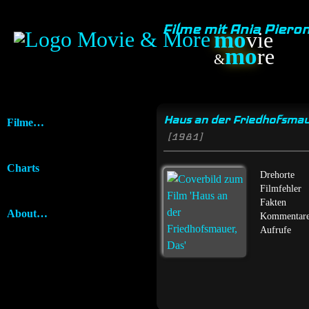
Filme mit Ania Piero
mo
vie
mo
re
&
Haus an der Friedhofsmau
Filme…
[1981]
Charts
Drehorte
Filmfehler
Fakten
About…
Kommentar
Aufrufe