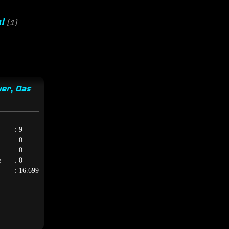
ni
(1)
er, Das
: 9
: 0
: 0
e
: 0
: 16.699