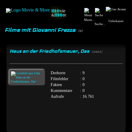
mo
vie
mo
re
&
Menü...
Unbekannt
Suche...
Filme mit Giovanni Frezza
(1)
Haus an der Friedhofsmauer, Das
[1981]
Drehorte
: 9
Filmfehler
: 0
Fakten
: 0
Kommentare
: 0
Aufrufe
: 16.761