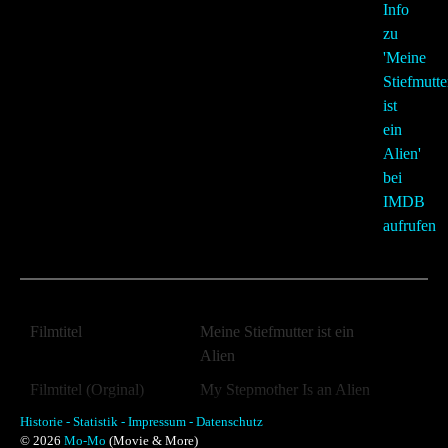
Filmtitel
Meine Stiefmutter ist ein
Alien
Filmtitel (Orginal)
My Stepmother Is an Alien
Historie -
Jahr:
Statistik -
Impressum -
Datenschutz
1988
© 2026
Mo-Mo
(Movie & More)