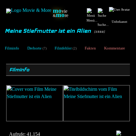
mo
vie
mo
re
&
Menü...
Unbekannt
Suche...
Meine Stiefmutter ist ein Alien
[1988]
Filminfo
Drehorte
Filmfehler
Fakten
Kommentare
(7)
(2)
Filminfo
Aufrufe:
41.154