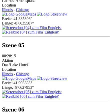
Charles' Arbeitsplatz
Location
Illinois
-
Chicago
Breite: 41.885896°
Länge: -87.635587°
Szene 05
00:28:15
Aktion
Das 'Lake Hotel'
Location
Illinois
-
Chicago
Breite: 41.903383°
Länge: -87.627953°
Szene 06