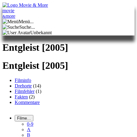
mo
vie
mo
re
&
Menü...
Suche...
Unbekannt
Entgleist
[2005]
Entgleist
[2005]
Filminfo
Drehorte
(14)
Filmfehler
(1)
Fakten
(2)
Kommentare
Filme…
0-9
A
B