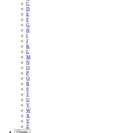
C
D
E
F
G
H
I
J
K
L
M
N
O
P
Q
R
S
T
U
V
W
X
Y
Z
Charts