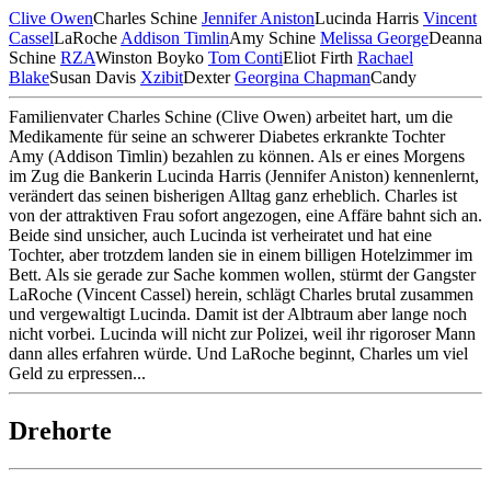
Clive Owen
Charles Schine
Jennifer Aniston
Lucinda Harris
Vincent
Cassel
LaRoche
Addison Timlin
Amy Schine
Melissa George
Deanna
Schine
RZA
Winston Boyko
Tom Conti
Eliot Firth
Rachael
Blake
Susan Davis
Xzibit
Dexter
Georgina Chapman
Candy
Familienvater Charles Schine (Clive Owen) arbeitet hart, um die
Medikamente für seine an schwerer Diabetes erkrankte Tochter
Amy (Addison Timlin) bezahlen zu können. Als er eines Morgens
im Zug die Bankerin Lucinda Harris (Jennifer Aniston) kennenlernt,
verändert das seinen bisherigen Alltag ganz erheblich. Charles ist
von der attraktiven Frau sofort angezogen, eine Affäre bahnt sich an.
Beide sind unsicher, auch Lucinda ist verheiratet und hat eine
Tochter, aber trotzdem landen sie in einem billigen Hotelzimmer im
Bett. Als sie gerade zur Sache kommen wollen, stürmt der Gangster
LaRoche (Vincent Cassel) herein, schlägt Charles brutal zusammen
und vergewaltigt Lucinda. Damit ist der Albtraum aber lange noch
nicht vorbei. Lucinda will nicht zur Polizei, weil ihr rigoroser Mann
dann alles erfahren würde. Und LaRoche beginnt, Charles um viel
Geld zu erpressen...
Drehorte