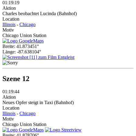
01:19:19
Aktion
Charles beobachtet Lucinda (Bahnhof)
Location
Illinois
-
Chicago
Motiv
Chicago Union Station
Breite: 41.873451°
Länge: -87.638104°
Leider kein Bild!
Solltest du von dieser Location ein Bild haben würde ich mich sehr
Szene 12
freuen wenn du es mir
zusenden
würdest.
Danke...
01:19:44
Aktion
Neues Opfer steigt in Taxi (Bahnhof)
Location
Illinois
-
Chicago
Motiv
Chicago Union Station
Breite: 41.878706°