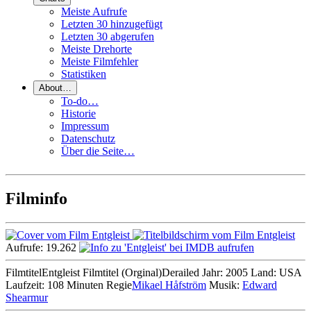
Meiste Aufrufe
Letzten 30 hinzugefügt
Letzten 30 abgerufen
Meiste Drehorte
Meiste Filmfehler
Statistiken
About…
To-do…
Historie
Impressum
Datenschutz
Über die Seite…
Filminfo
Aufrufe:
19.262
Filmtitel
Entgleist
Filmtitel (Orginal)
Derailed
Jahr:
2005
Land:
USA
Laufzeit:
108 Minuten
Regie
Mikael Håfström
Musik:
Edward
Shearmur