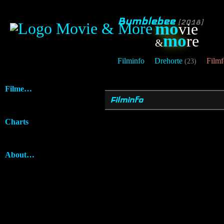
Bumblebee
[2018]
mo
vie
mo
re
&
Filminfo
Drehorte
Filmf
(23)
Filme…
Filminfo
Charts
About…