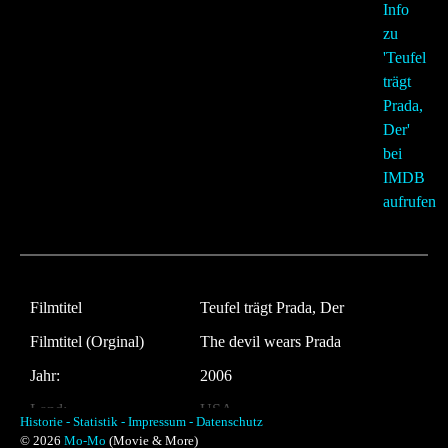
Filmtitel
Teufel trägt Prada, Der
Filmtitel (Orginal)
The devil wears Prada
Jahr:
2006
Land:
USA
Historie -
Statistik -
Impressum -
Datenschutz
© 2026
Mo-Mo
(Movie & More)
Laufzeit:
109 Minuten