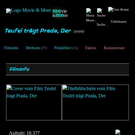
mo
vie
mo
re
&
Menü...
Unbekannt
Suche...
Teufel trägt Prada, Der
[2006]
Filminfo
Drehorte
Filmfehler
Fakten
Kommentare
(37)
(15)
Filminfo
Aufrufe:
18.377