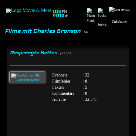
mo
vie
mo
re
&
Menü...
Unbekannt
Suche...
Filme mit Charles Bronson
(3)
Gesprengte Ketten
[1963]
Drehorte
: 32
Filmfehler
: 8
Fakten
: 5
Kommentare
: 0
Aufrufe
: 32.341