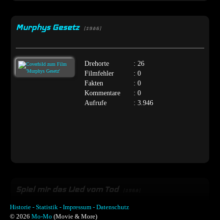
Murphys Gesetz
[1986]
Drehorte
: 26
Filmfehler
: 0
Fakten
: 0
Kommentare
: 0
Aufrufe
: 3.946
Spiel mir das Lied vom Tod
[1968]
Historie -
Statistik -
Impressum -
Datenschutz
© 2026
Mo-Mo
(Movie & More)