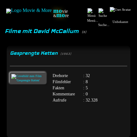
mo
vie
mo
re
&
Menü...
Unbekannt
Suche...
Filme mit David McCallum
(1)
Gesprengte Ketten
[1963]
Drehorte
: 32
Filmfehler
: 8
Fakten
: 5
Kommentare
: 0
Aufrufe
: 32.328