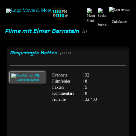
mo
vie
mo
re
&
Menü...
Unbekannt
Suche...
Filme mit Elmer Bernstein
(3)
Gesprengte Ketten
[1963]
Drehorte
: 32
Filmfehler
: 8
Fakten
: 5
Kommentare
: 0
Aufrufe
: 32.400