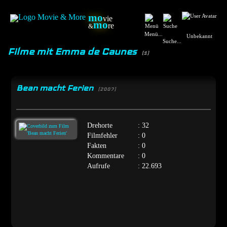
mo
vie
mo
re
&
Menü...
Unbekannt
Suche...
Filme mit Emma de Caunes
(1)
Bean macht Ferien
[2007]
Drehorte
: 32
Filmfehler
: 0
Fakten
: 0
Kommentare
: 0
Aufrufe
: 22.693