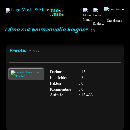
mo
vie
mo
re
&
Menü...
Unbekannt
Suche...
Filme mit Emmanuelle Seigner
(1)
Frantic
[1988]
Drehorte
: 15
Filmfehler
: 2
Fakten
: 0
Kommentare
: 0
Aufrufe
: 17.438