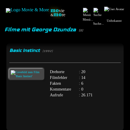
mo
vie
mo
re
&
Menü...
Unbekannt
Suche...
Filme mit George Dzundza
(1)
Basic Instinct
[1992]
Drehorte
: 20
Filmfehler
: 14
Fakten
: 6
Kommentare
: 0
Aufrufe
: 26.171