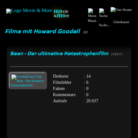
mo
vie
mo
re
&
Menü...
Unbekannt
Suche...
Filme mit Howard Goodall
(2)
Bean - Der ultimative Katastrophenfilm
[1997]
Drehorte
: 14
Filmfehler
: 6
Fakten
: 0
Kommentare
: 0
Aufrufe
: 20.637