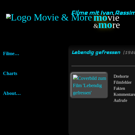
Filme mit Ivan Rass
mo
vie
mo
re
&
Lebendig gefressen
[198
Filme…
Charts
Drehorte
Filmfehler
Fakten
About…
Kommentar
Aufrufe