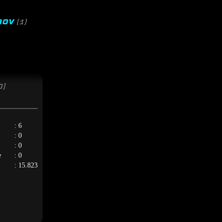
imov
(1)
0]
: 6
: 0
: 0
e
: 0
: 15.823