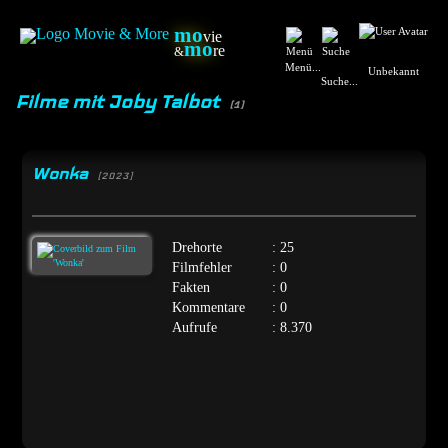
mo
vie
mo
re
&
Menü...
Unbekannt
Suche...
Filme mit Joby Talbot
(1)
Wonka
[2023]
Drehorte
: 25
Filmfehler
: 0
Fakten
: 0
Kommentare
: 0
Aufrufe
: 8.370