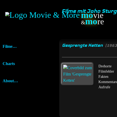
Filme mit John Stur
mo
vie
mo
re
&
Gesprengte Ketten
[1963
Filme…
Charts
Drehorte
Filmfehler
Fakten
About…
Kommentar
Aufrufe