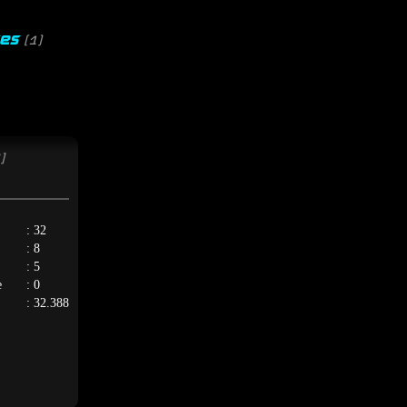
ges
(1)
]
: 32
: 8
: 5
e
: 0
: 32.388