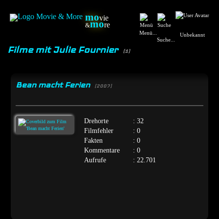
mo
vie
mo
re
&
Menü...
Unbekannt
Suche...
Filme mit Julie Fournier
(1)
Bean macht Ferien
[2007]
Drehorte
: 32
Filmfehler
: 0
Fakten
: 0
Kommentare
: 0
Aufrufe
: 22.701