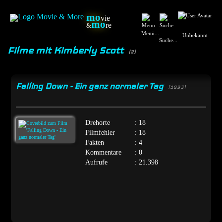
mo
vie
mo
re
&
Menü...
Unbekannt
Suche...
Filme mit Kimberly Scott
(2)
Falling Down - Ein ganz normaler Tag
[1993]
Drehorte
: 18
Filmfehler
: 18
Fakten
: 4
Kommentare
: 0
Aufrufe
: 21.398