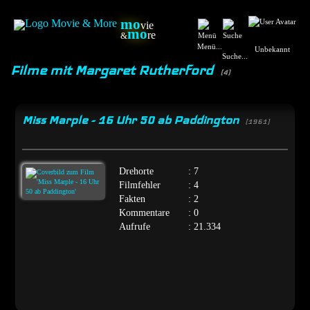
mo
vie
mo
re
&
Menü...
Unbekannt
Suche...
Filme mit Margaret Rutherford
(4)
Miss Marple - 16 Uhr 50 ab Paddington
[1961]
Drehorte
: 7
Filmfehler
: 4
Fakten
: 2
Kommentare
: 0
Aufrufe
: 21.334