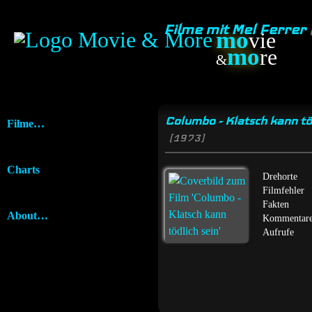
Filme mit Mel Ferrer
mo
vie
mo
re
&
Columbo - Klatsch kann tö
Filme…
[1973]
Charts
Drehorte
Filmfehler
Fakten
About…
Kommentar
Aufrufe