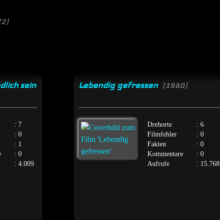
(2)
dlich sein
Lebendig gefressen
[1980]
: 7
Drehorte
: 6
: 0
Filmfehler
: 0
: 1
Fakten
: 0
e
: 0
Kommentare
: 0
: 4.009
Aufrufe
: 15.768