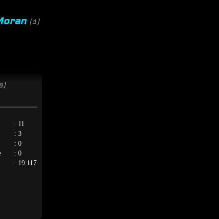
 Moran
(1)
8]
: 11
: 3
: 0
e
: 0
: 19.117