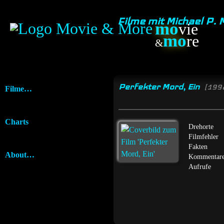
Filme mit Michael P.
mo
vie
mo
re
&
Perfekter Mord, Ein
[199
Filme…
Charts
Drehorte
Filmfehler
Fakten
About…
Kommentar
Aufrufe