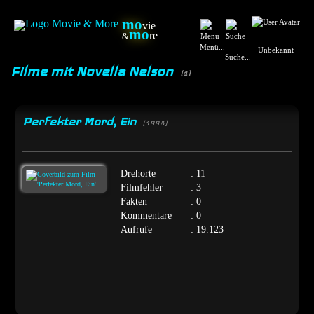
mo
vie
mo
re
&
Menü...
Unbekannt
Suche...
Filme mit Novella Nelson
(1)
Perfekter Mord, Ein
[1998]
Drehorte
: 11
Filmfehler
: 3
Fakten
: 0
Kommentare
: 0
Aufrufe
: 19.123