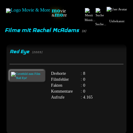
mo
vie
mo
re
&
Menü...
Unbekannt
Suche...
Filme mit Rachel McAdams
(1)
Red Eye
[2005]
Drehorte
: 8
Filmfehler
: 0
Fakten
: 0
Kommentare
: 0
Aufrufe
: 4.165