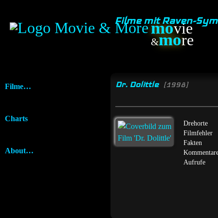
Filme mit Raven-Sy
mo
vie
mo
re
&
Dr. Dolittle
[1998]
Filme…
Charts
Drehorte
Filmfehler
Fakten
About…
Kommentar
Aufrufe