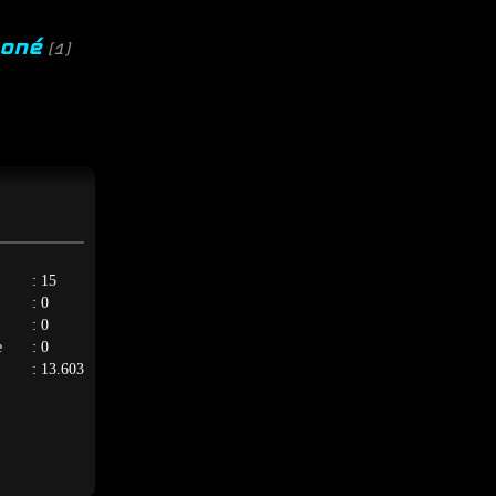
moné
(1)
: 15
: 0
: 0
e
: 0
: 13.603