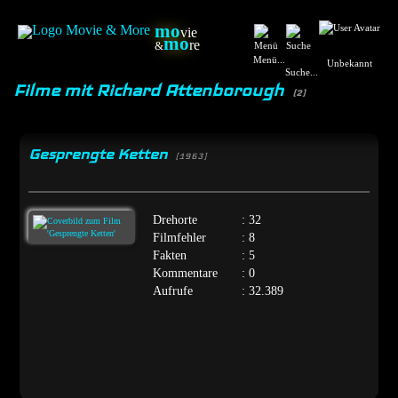
mo
vie
mo
re
&
Menü...
Unbekannt
Suche...
Filme mit Richard Attenborough
(2)
Gesprengte Ketten
[1963]
Drehorte
: 32
Filmfehler
: 8
Fakten
: 5
Kommentare
: 0
Aufrufe
: 32.389