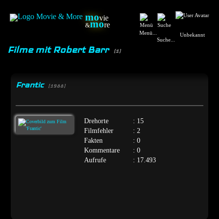
mo
vie
mo
re
&
Menü...
Unbekannt
Suche...
Filme mit Robert Barr
(1)
Frantic
[1988]
Drehorte
: 15
Filmfehler
: 2
Fakten
: 0
Kommentare
: 0
Aufrufe
: 17.493