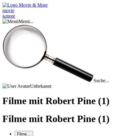
mo
vie
mo
re
&
Menü...
Suche...
Unbekannt
Filme mit Robert Pine
(1)
Filme mit Robert Pine
(1)
Filme…