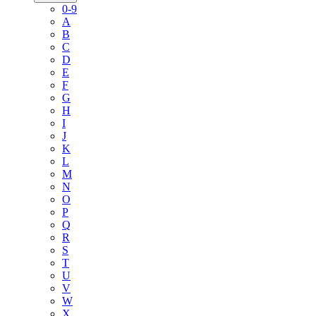
0-9
A
B
C
D
E
F
G
H
I
J
K
L
M
N
O
P
Q
R
S
T
U
V
W
X