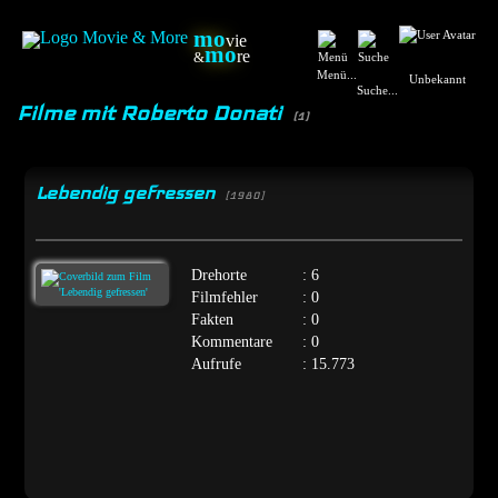
mo
vie
mo
re
&
Menü...
Unbekannt
Suche...
Filme mit Roberto Donati
(1)
Lebendig gefressen
[1980]
Drehorte
: 6
Filmfehler
: 0
Fakten
: 0
Kommentare
: 0
Aufrufe
: 15.773