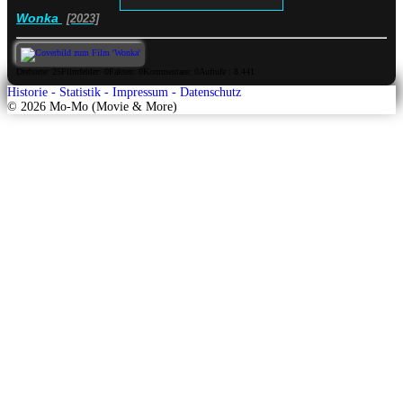
Wonka
[2023]
Drehorte
: 25
Filmfehler
: 0
Fakten
: 0
Kommentare
: 0
Aufrufe
: 8.441
Historie -
Statistik -
Impressum -
Datenschutz
© 2026
Mo-Mo
(Movie & More)