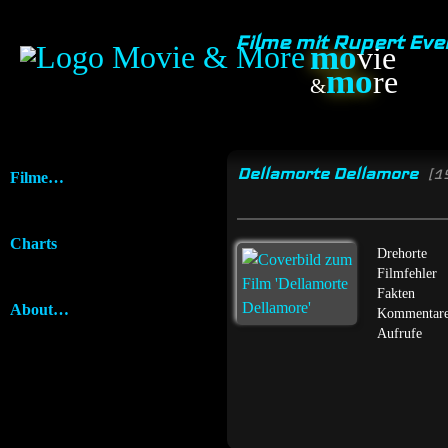
Filme mit Rupert Eve
mo
vie
mo
re
&
Dellamorte Dellamore
[1
Filme…
Charts
Drehorte
Filmfehler
Fakten
About…
Kommentar
Aufrufe