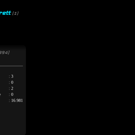
rett
(1)
994]
: 3
: 0
: 2
e
: 0
: 16.981