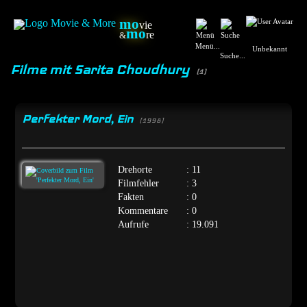
mo
vie
mo
re
&
Menü...
Unbekannt
Suche...
Filme mit Sarita Choudhury
(1)
Perfekter Mord, Ein
[1998]
Drehorte
: 11
Filmfehler
: 3
Fakten
: 0
Kommentare
: 0
Aufrufe
: 19.091