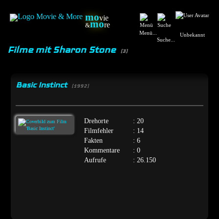
mo
vie
mo
re
&
Menü...
Unbekannt
Suche...
Filme mit Sharon Stone
(3)
Basic Instinct
[1992]
Drehorte
: 20
Filmfehler
: 14
Fakten
: 6
Kommentare
: 0
Aufrufe
: 26.150