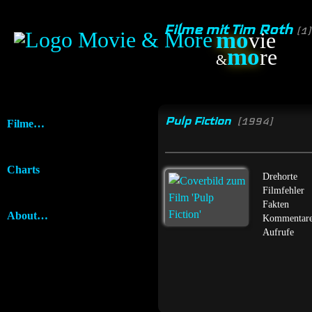
Filme mit Tim Roth
(1)
mo
vie
mo
re
&
Pulp Fiction
[1994]
Filme…
Charts
Drehorte
Filmfehler
Fakten
About…
Kommentar
Aufrufe