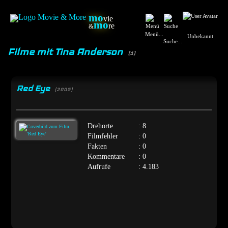
mo
vie
mo
re
&
Menü...
Unbekannt
Suche...
Filme mit Tina Anderson
(1)
Red Eye
[2005]
Drehorte
: 8
Filmfehler
: 0
Fakten
: 0
Kommentare
: 0
Aufrufe
: 4.183