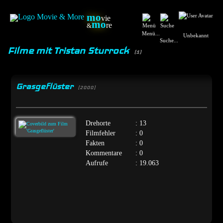
mo
vie
mo
re
&
Menü...
Unbekannt
Suche...
Filme mit Tristan Sturrock
(1)
Grasgeflüster
[2000]
Drehorte
: 13
Filmfehler
: 0
Fakten
: 0
Kommentare
: 0
Aufrufe
: 19.063