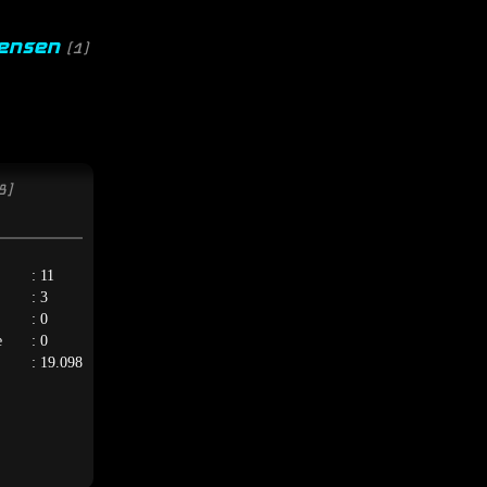
tensen
(1)
8]
: 11
: 3
: 0
e
: 0
: 19.098