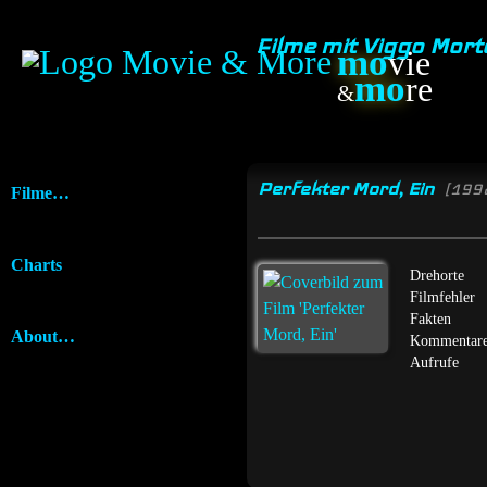
Filme mit Viggo Mor
mo
vie
mo
re
&
Perfekter Mord, Ein
[199
Filme…
Charts
Drehorte
Filmfehler
Fakten
About…
Kommentar
Aufrufe