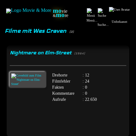
mo
vie
mo
re
&
Menü...
Unbekannt
Suche...
Filme mit Wes Craven
(3)
Nightmare on Elm-Street
[1984]
Drehorte
: 12
Filmfehler
: 24
Fakten
: 0
Kommentare
: 0
Aufrufe
: 22.650