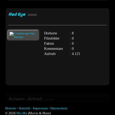
Red Eye
[2005]
Drehorte
: 8
Filmfehler
: 0
Fakten
: 0
Kommentare
: 0
Aufrufe
: 4.121
Scream - Schrei!
[1996]
Historie -
Statistik -
Impressum -
Datenschutz
© 2026
Mo-Mo
(Movie & More)