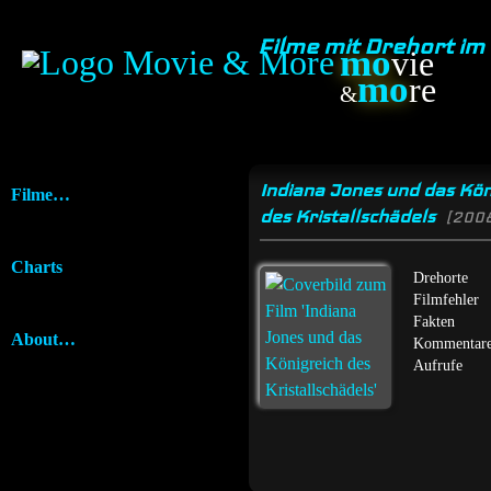
Filme mit Drehort im
mo
vie
mo
re
&
Indiana Jones und das Kön
Filme…
des Kristallschädels
[200
Charts
Drehorte
Filmfehler
Fakten
About…
Kommentar
Aufrufe