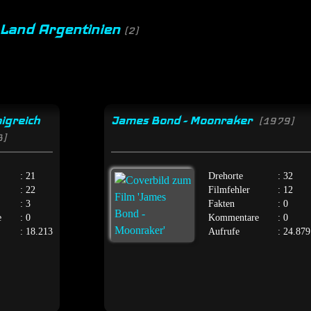
 Land Argentinien
(2)
igreich
James Bond - Moonraker
[1979]
8]
: 21
Drehorte
: 32
: 22
Filmfehler
: 12
: 3
Fakten
: 0
e
: 0
Kommentare
: 0
: 18.213
Aufrufe
: 24.879