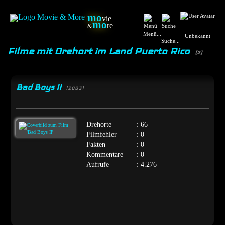
mo
vie
mo
re
&
Menü...
Unbekannt
Suche...
Filme mit Drehort im Land Puerto Rico
(2)
Bad Boys II
[2003]
Drehorte
: 66
Filmfehler
: 0
Fakten
: 0
Kommentare
: 0
Aufrufe
: 4.276