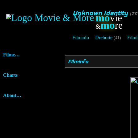
Unknown Identity
[20
mo
vie
mo
re
&
Filminfo
Drehorte
Filmf
(41)
Filme…
Filminfo
Charts
About…