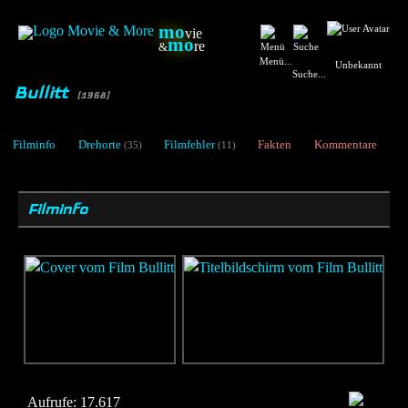
mo
vie
mo
re
&
Menü...
Unbekannt
Suche...
Bullitt
[1968]
Filminfo
Drehorte
Filmfehler
Fakten
Kommentare
(35)
(11)
Filminfo
Aufrufe:
17.617