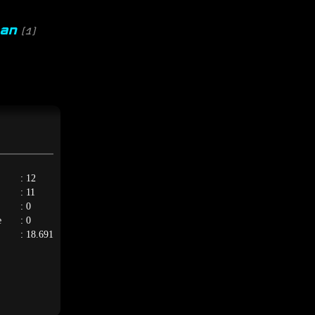
han
(1)
: 12
: 11
: 0
e
: 0
: 18.691