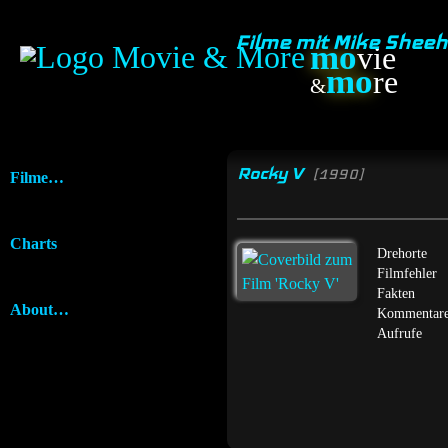
Filme mit Mike Shee
mo
vie
mo
re
&
Rocky V
[1990]
Filme…
Charts
Drehorte
Filmfehler
Fakten
About…
Kommentar
Aufrufe