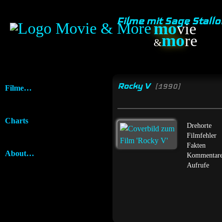
Filme mit Sage Stall
mo
vie
mo
re
&
Rocky V
[1990]
Filme…
Charts
Drehorte
Filmfehler
Fakten
About…
Kommentar
Aufrufe