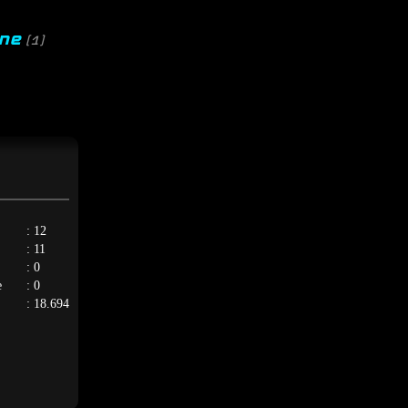
one
(1)
: 12
: 11
: 0
e
: 0
: 18.694