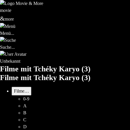
mo
vie
&
mo
re
Menü...
Suche...
Unbekannt
Filme mit Tchéky Karyo
(3)
Filme mit Tchéky Karyo
(3)
Filme…
0-9
A
B
C
D