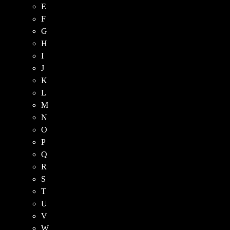
E
F
G
H
I
J
K
L
M
N
O
P
Q
R
S
T
U
V
W